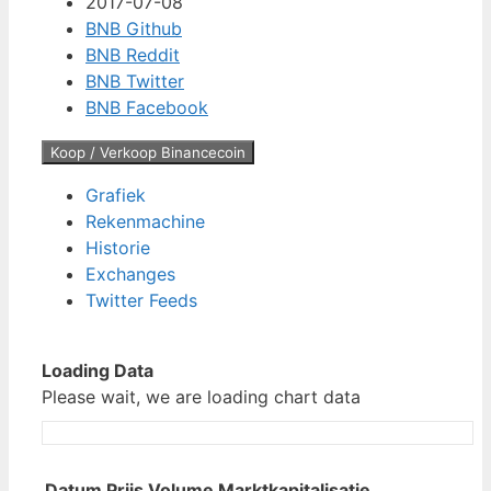
2017-07-08
BNB Github
BNB Reddit
BNB Twitter
BNB Facebook
Koop / Verkoop Binancecoin
Grafiek
Rekenmachine
Historie
Exchanges
Twitter Feeds
Loading Data
Please wait, we are loading chart data
Datum
Prijs
Volume
Marktkapitalisatie