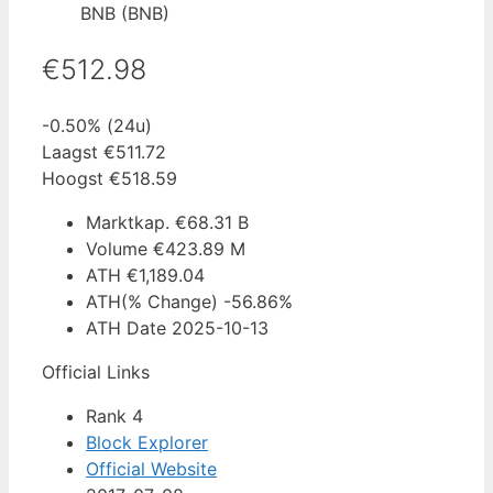
BNB (BNB)
€512.98
-0.50%
(24u)
Laagst
€511.72
Hoogst
€518.59
Marktkap.
€68.31 B
Volume
€423.89 M
ATH
€1,189.04
ATH(% Change)
-56.86%
ATH Date
2025-10-13
Official Links
Rank 4
Block Explorer
Official Website